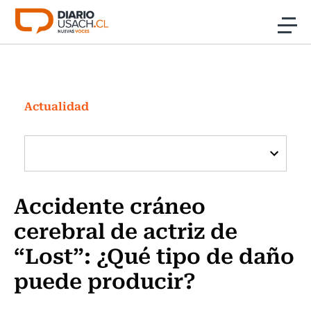
Click acá para ir directamente al contenido
Noticias
Investigación
Actualidad
Cultura
Programas Radio y TV Usach
Accidente cráneo
cerebral de actriz de
“Lost”: ¿Qué tipo de daño
puede producir?