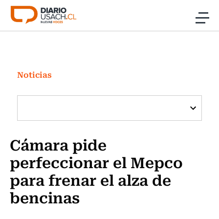
Click acá para ir directamente al contenido
Noticias
Investigación
Noticias
Cultura
Programas Radio y TV Usach
Cámara pide
perfeccionar el Mepco
para frenar el alza de
bencinas