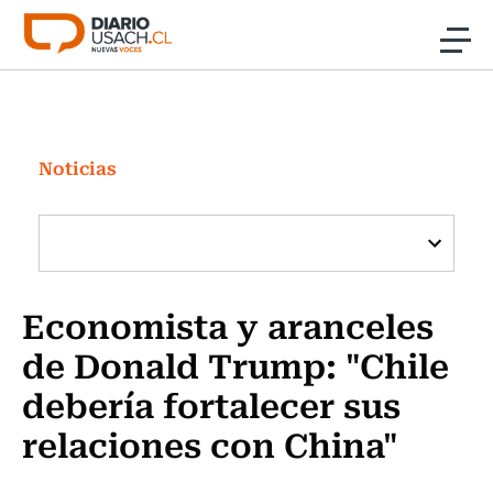
Click acá para ir directamente al contenido
Noticias
Investigación
Noticias
Cultura
Programas Radio y TV Usach
Economista y aranceles
de Donald Trump: "Chile
debería fortalecer sus
relaciones con China"