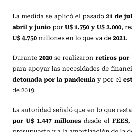
21 de ju
La medida se aplicó el pasado
abril y junio
U$ 1.750 y U$ 2.000
por
, r
U$ 4.750
2021
millones en lo que va de
.
2020
retiros por
Durante
se realizaron
para apoyar las necesidades de financ
detonada por la pandemia
est
y por el
de 2019.
La autoridad señaló que en lo que rest
por U$ 1.447 millones
FEES
desde el
,
presupuesto y a la amortización de la 