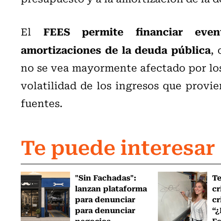
FEES
permite financiar even
El
amortizaciones de la deuda pública
, 
no se vea mayormente afectado por los
volatilidad de los ingresos que provie
fuentes.
Te puede interesar
"Sin Fachadas":
T
lanzan plataforma
cr
para denunciar
cr
para denunciar
“¿
negocios...
Es