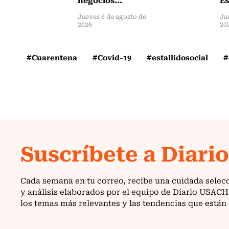
Jueves 6 de agosto de
Ju
2026
20
#Cuarentena
#Covid-19
#estallidosocial
#