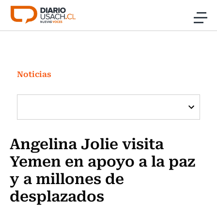
Click acá para ir directamente al contenido
Noticias
Investigación
Noticias
Cultura
Programas Radio y TV Usach
Angelina Jolie visita
Yemen en apoyo a la paz
y a millones de
desplazados