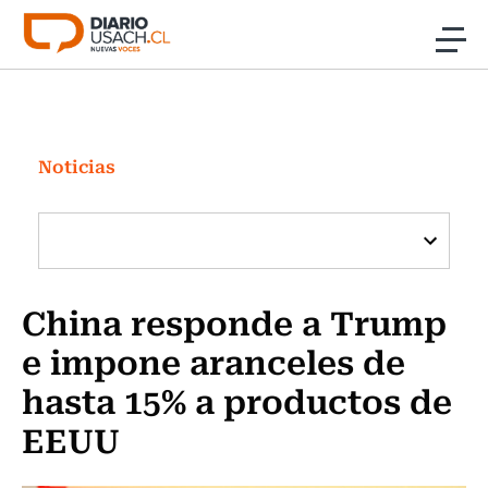
Click acá para ir directamente al contenido
Noticias
Investigación
Noticias
Cultura
Programas Radio y TV Usach
China responde a Trump
e impone aranceles de
hasta 15% a productos de
EEUU