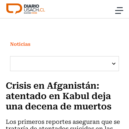
Click acá para ir directamente al contenido
Noticias
Investigación
Noticias
Cultura
Programas Radio y TV Usach
Crisis en Afganistán:
atentado en Kabul deja
una decena de muertos
Los primeros reportes aseguran que se
trataría de atentados suicidas en las