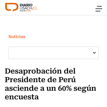
Click acá para ir directamente al contenido
Noticias
Investigación
Noticias
Cultura
Programas Radio y TV Usach
Desaprobación del
Presidente de Perú
asciende a un 60% según
encuesta