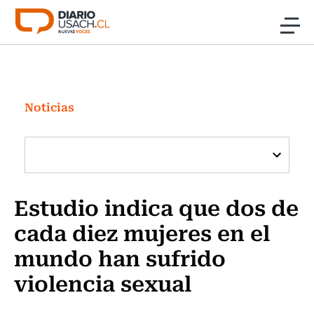
Click acá para ir directamente al contenido
Noticias
Investigación
Noticias
Cultura
Programas Radio y TV Usach
Estudio indica que dos de
cada diez mujeres en el
mundo han sufrido
violencia sexual