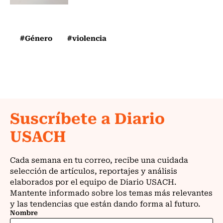
#Género
#violencia