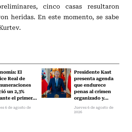
eliminares, cinco casas resultaron
ron heridas. En este momento, se sabe
Kurtev.
nomía: El
Presidente Kast
ice Real de
presenta agenda
muneraciones
que endurece
ció un 2,3%
penas al crimen
ante el primer...
organizado y...
es 6 de agosto de
Jueves 6 de agosto de
2026