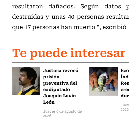
resultaron dañados. Según datos pr
destruidas y unas 40 personas resulta
que 17 personas han muerto ", escribió 
Te puede interesar
Justicia revocó
Eco
prisión
Índ
preventiva del
Re
exdiputado
cre
Joaquín Lavín
dur
León
Juev
2026
Jueves 6 de agosto de
2026