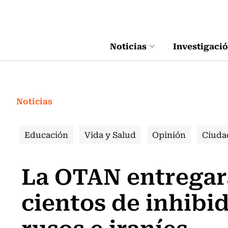
Click acá para ir directamente al contenido
Noticias
Investigaci
Noticias
Educación
Vida y Salud
Opinión
Ciuda
La OTAN entregar
cientos de inhibi
rusos e iraníes