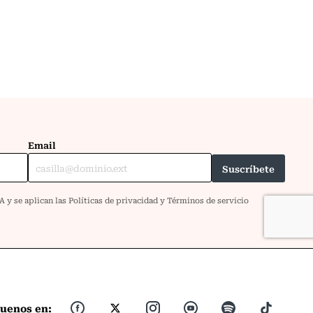
guenos en: