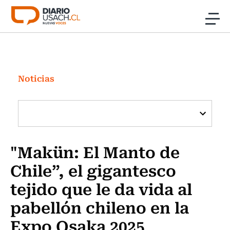
Click acá para ir directamente al contenido
Noticias
Investigación
Noticias
Cultura
Programas Radio y TV Usach
"Makün: El Manto de
Chile”, el gigantesco
tejido que le da vida al
pabellón chileno en la
Expo Osaka 2025