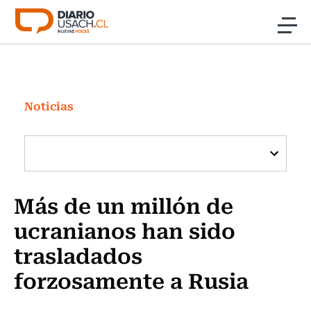
Click acá para ir directamente al contenido
Noticias
Investigación
Noticias
Cultura
Programas Radio y TV Usach
Más de un millón de
ucranianos han sido
trasladados
forzosamente a Rusia