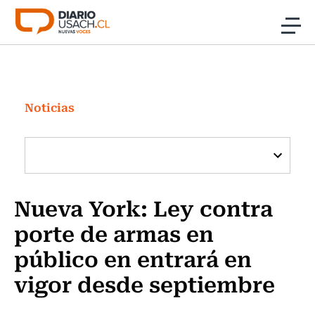
Click acá para ir directamente al contenido
Noticias
Investigación
Noticias
Cultura
Programas Radio y TV Usach
Nueva York: Ley contra
porte de armas en
público en entrará en
vigor desde septiembre