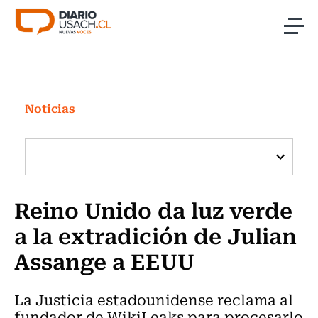
Click acá para ir directamente al contenido
Noticias
Investigación
Noticias
Cultura
Programas Radio y TV Usach
Reino Unido da luz verde
a la extradición de Julian
Assange a EEUU
La Justicia estadounidense reclama al
fundador de WikiLeaks para procesarlo