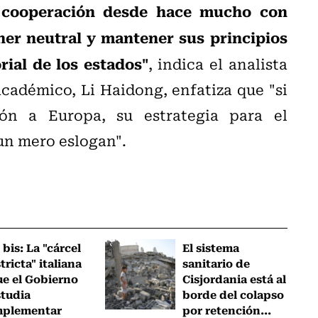
y cooperación desde hace mucho con
ner neutral y mantener sus principios
rial de los estados"
, indica el analista
académico, Li Haidong, enfatiza que "si
ón a Europa, su estrategia para el
 un mero eslogan".
 bis: La "cárcel
El sistema
tricta" italiana
sanitario de
ue el Gobierno
Cisjordania está al
studia
borde del colapso
mplementar
por retención...