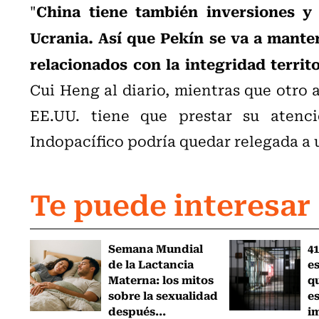
China tiene también inversiones 
"
Ucrania. Así que Pekín se va a mante
relacionados con la integridad territo
Cui Heng al diario, mientras que otro 
EE.UU. tiene que prestar su atenci
Indopacífico podría quedar relegada a
Te puede interesar
Semana Mundial
41
de la Lactancia
es
Materna: los mitos
q
sobre la sexualidad
e
después...
i