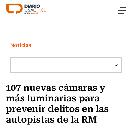
Click acá para ir directamente al contenido
Noticias
Investigación
Noticias
Cultura
Programas Radio y TV Usach
107 nuevas cámaras y
más luminarias para
prevenir delitos en las
autopistas de la RM