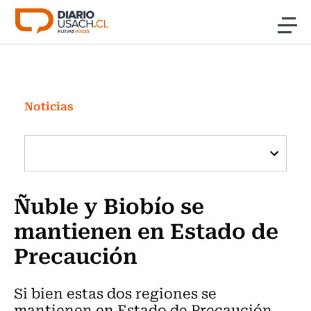
Click acá para ir directamente al contenido
Noticias
Investigación
Noticias
Cultura
Programas Radio y TV Usach
Ñuble y Biobío se
mantienen en Estado de
Precaución
Si bien estas dos regiones se
mantienen en Estado de Precaución,