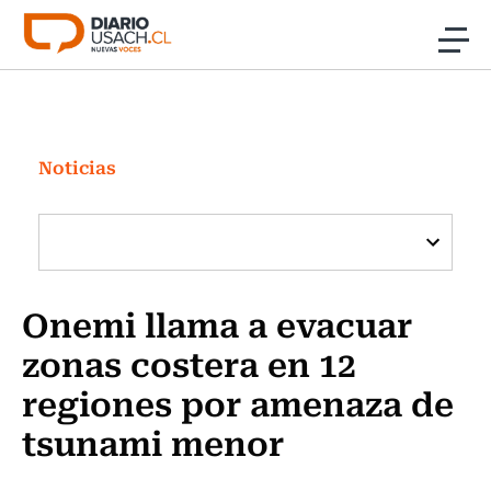
Click acá para ir directamente al contenido
Noticias
Investigación
Noticias
Cultura
Programas Radio y TV Usach
Onemi llama a evacuar
zonas costera en 12
regiones por amenaza de
tsunami menor