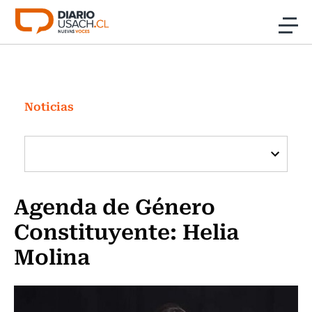
Click acá para ir directamente al contenido
Noticias
Investigación
Noticias
Cultura
Programas Radio y TV Usach
Agenda de Género
Constituyente: Helia
Molina