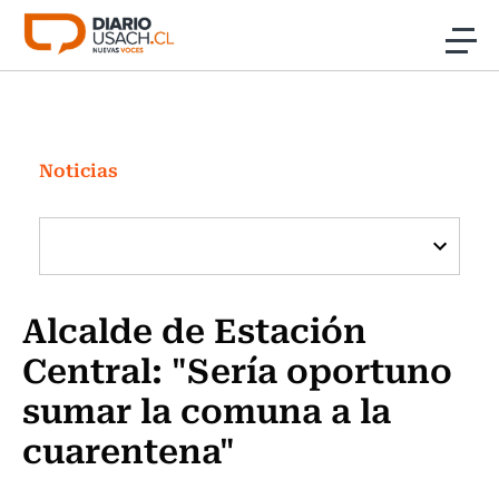
Click acá para ir directamente al contenido
Noticias
Investigación
Noticias
Cultura
Programas Radio y TV Usach
Alcalde de Estación
Central: "Sería oportuno
sumar la comuna a la
cuarentena"