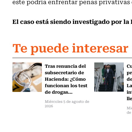
este podría enfrentar penas privativas 
El caso está siendo investigado por la 
Te puede interesar
Tras renuncia del
C
subsecretario de
pr
Hacienda: ¿Cómo
de
funcionan los test
L
de drogas...
in
ll
Miércoles 5 de agosto de
2026
Mi
de