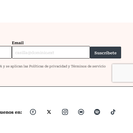
guenos en: