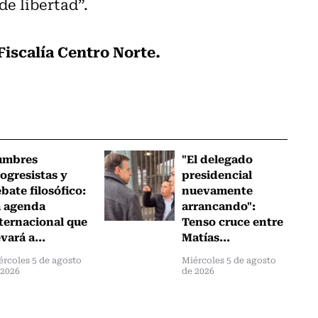
de libertad”.
Fiscalía Centro Norte.
umbres
"El delegado
ogresistas y
presidencial
bate filosófico:
nuevamente
a agenda
arrancando":
ternacional que
Tenso cruce entre
evará a...
Matías...
ércoles 5 de agosto
Miércoles 5 de agosto
 2026
de 2026