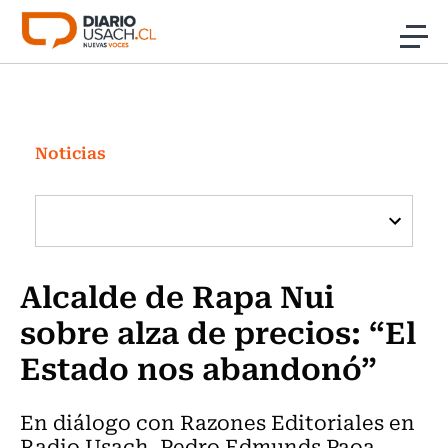
Click acá para ir directamente al contenido
Noticias
Investigación
Noticias
Cultura
Programas Radio y TV Usach
Alcalde de Rapa Nui
sobre alza de precios: “El
Estado nos abandonó”
En diálogo con Razones Editoriales en
Radio Usach, Pedro Edmunds Paoa