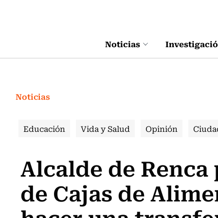
Click acá para ir directamente al contenido
Noticias
Investigaci
Noticias
Educación
Vida y Salud
Opinión
Ciuda
Alcalde de Renca p
de Cajas de Alime
hacer una transfe