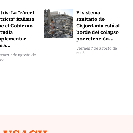
 bis: La "cárcel
El sistema
tricta" italiana
sanitario de
ue el Gobierno
Cisjordania está al
studia
borde del colapso
mplementar
por retención...
ra...
Viernes 7 de agosto de
2026
ernes 7 de agosto de
26