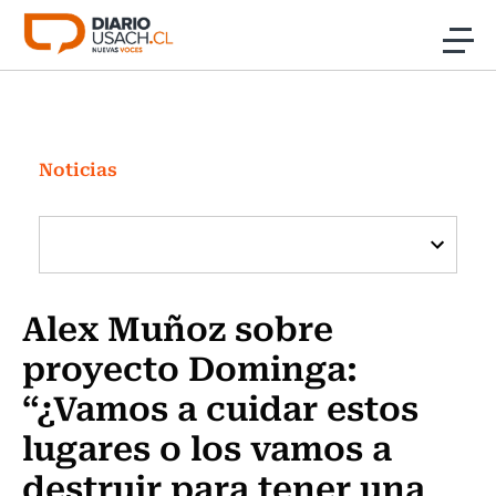
Click acá para ir directamente al contenido
Noticias
Investigación
Noticias
Cultura
Programas Radio y TV Usach
Alex Muñoz sobre
proyecto Dominga:
“¿Vamos a cuidar estos
lugares o los vamos a
destruir para tener una