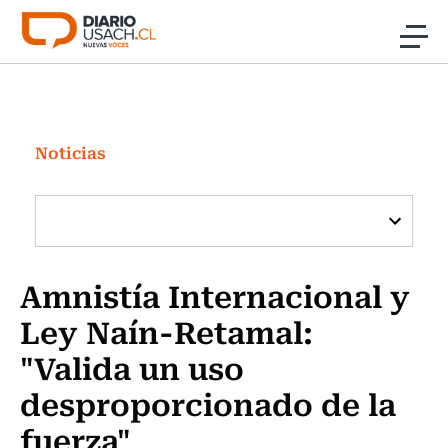
Click acá para ir directamente al contenido
Noticias
Investigación
Noticias
Cultura
Programas Radio y TV Usach
Amnistía Internacional y
Ley Naín-Retamal:
"Valida un uso
desproporcionado de la
fuerza"