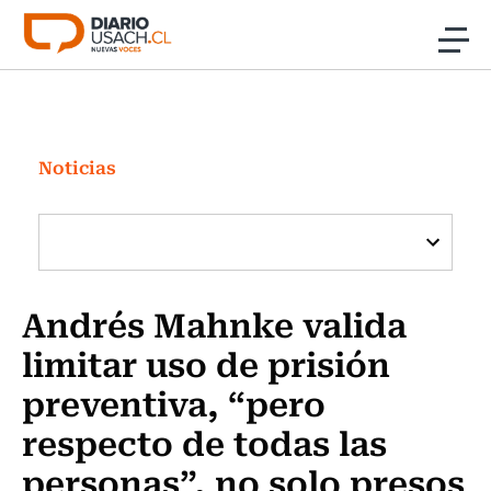
Click acá para ir directamente al contenido
Noticias
Investigación
Noticias
Cultura
Programas Radio y TV Usach
Andrés Mahnke valida
limitar uso de prisión
preventiva, “pero
respecto de todas las
personas”, no solo presos