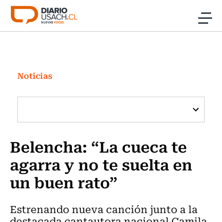
Click acá para ir directamente al contenido
Noticias
Investigación
Noticias
Cultura
Programas Radio y TV Usach
Belencha: “La cueca te
agarra y no te suelta en
un buen rato”
Estrenando nueva canción junto a la
destacada cantautora nacional Camila