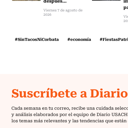
después...
i
pa
Viernes 7 de agosto de
2026
Vi
20
#SinTacosNiCorbata
#economía
#FiestasPatr