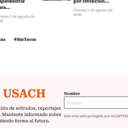
mplementar
por retención...
ra...
Viernes 7 de agosto de
2026
ernes 7 de agosto de
26
ias
#SinTacos