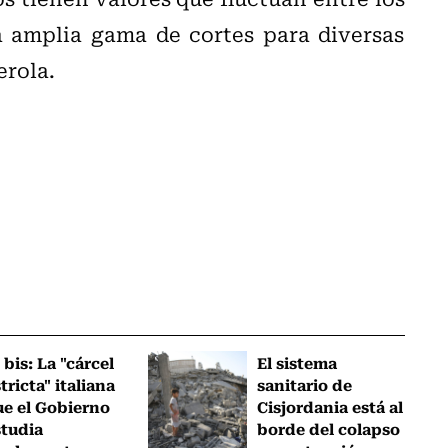
 amplia gama de cortes para diversas
erola.
 bis: La "cárcel
El sistema
tricta" italiana
sanitario de
ue el Gobierno
Cisjordania está al
studia
borde del colapso