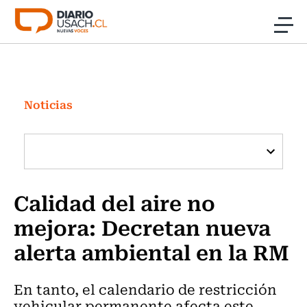
Click acá para ir directamente al contenido
Noticias
Investigación
Noticias
Cultura
Programas Radio y TV Usach
Calidad del aire no
mejora: Decretan nueva
alerta ambiental en la RM
En tanto, el calendario de restricción
vehicular permanente afecta este