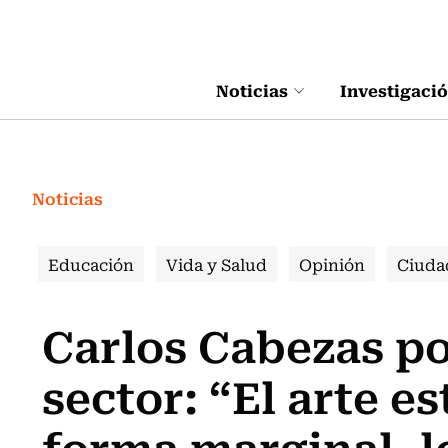
Click acá para ir directamente al contenido
Noticias
Investigaci
Noticias
Educación
Vida y Salud
Opinión
Ciuda
Carlos Cabezas por
sector: “El arte e
forma marginal, lo