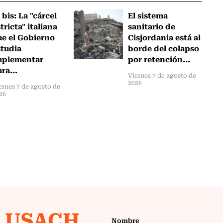
 bis: La "cárcel
El sistema
tricta" italiana
sanitario de
ue el Gobierno
Cisjordania está al
studia
borde del colapso
mplementar
por retención...
ra...
Viernes 7 de agosto de
2026
ernes 7 de agosto de
26