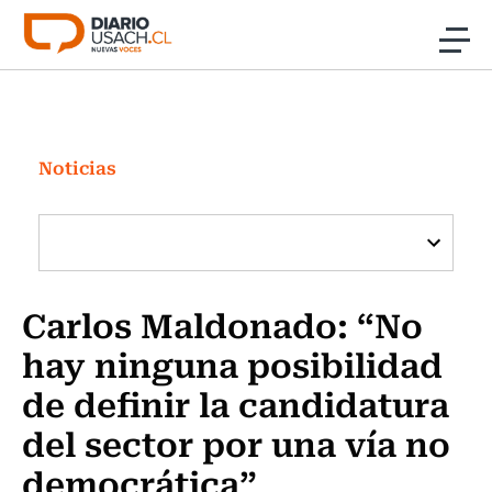
Click acá para ir directamente al contenido
Noticias
Investigación
Noticias
Cultura
Programas Radio y TV Usach
Carlos Maldonado: “No
hay ninguna posibilidad
de definir la candidatura
del sector por una vía no
democrática”