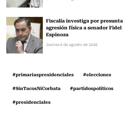
Fiscalía investiga por presunta
agresión física a senador Fidel
Espinoza
Jueves 6 de agosto de 2026
#primariaspresidenciales
#elecciones
#SinTacosNiCorbata
#partidospolíticos
#presidenciales