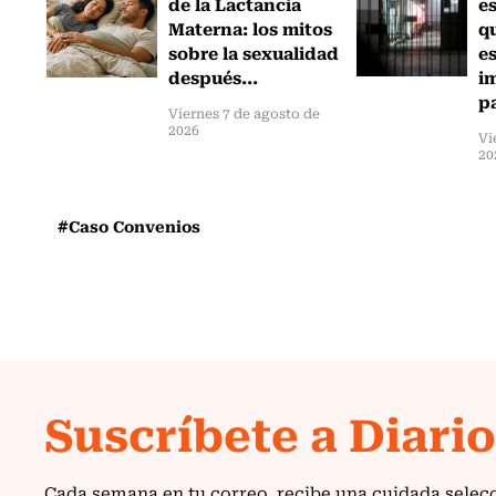
de la Lactancia
es
Materna: los mitos
q
sobre la sexualidad
e
después...
i
pa
Viernes 7 de agosto de
2026
Vi
20
#Caso Convenios