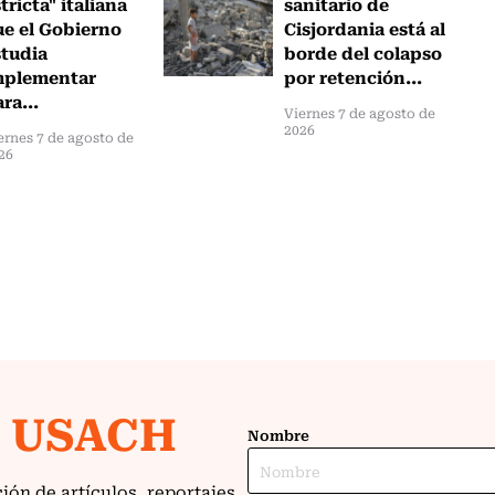
tricta" italiana
sanitario de
ue el Gobierno
Cisjordania está al
studia
borde del colapso
mplementar
por retención...
ra...
Viernes 7 de agosto de
2026
ernes 7 de agosto de
26