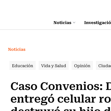
Click acá para ir directamente al contenido
Noticias
Investigaci
Noticias
Educación
Vida y Salud
Opinión
Ciuda
Caso Convenios: 
entregó celular ro
destruyó su hijo d