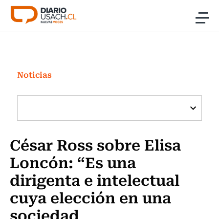
Click acá para ir directamente al contenido
Noticias
Investigación
Noticias
Cultura
Programas Radio y TV Usach
César Ross sobre Elisa
Loncón: “Es una
dirigenta e intelectual
cuya elección en una
sociedad