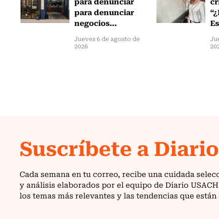
para denunciar
cr
para denunciar
“¿
negocios...
Es
Jueves 6 de agosto de
Ju
2026
20