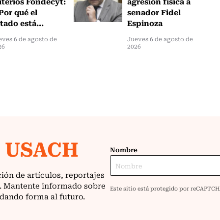
iterios Fondecyt:
agresión física a
Por qué el
senador Fidel
tado está...
Espinoza
eves 6 de agosto de
Jueves 6 de agosto de
26
2026