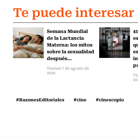
Te puede interesar
Semana Mundial
41
de la Lactancia
es
Materna: los mitos
q
sobre la sexualidad
e
después...
i
pa
Viernes 7 de agosto de
2026
Vi
20
#RazonesEditoriales
#cine
#cinescopio