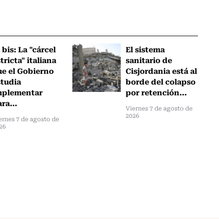
 bis: La "cárcel
El sistema
tricta" italiana
sanitario de
ue el Gobierno
Cisjordania está al
studia
borde del colapso
mplementar
por retención...
ra...
Viernes 7 de agosto de
2026
ernes 7 de agosto de
26