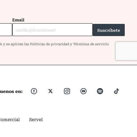
guenos en:
Comercial
Servel