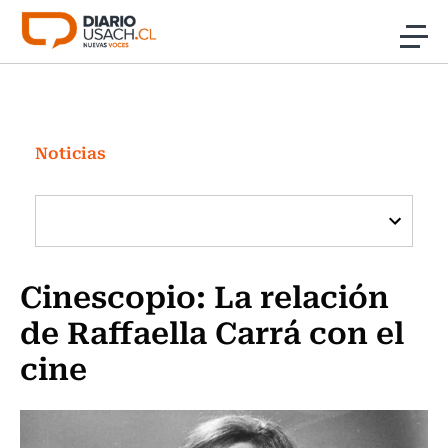
Click acá para ir directamente al contenido
Noticias
Investigación
Noticias
Cultura
Programas Radio y TV Usach
Cinescopio: La relación
de Raffaella Carrá con el
cine