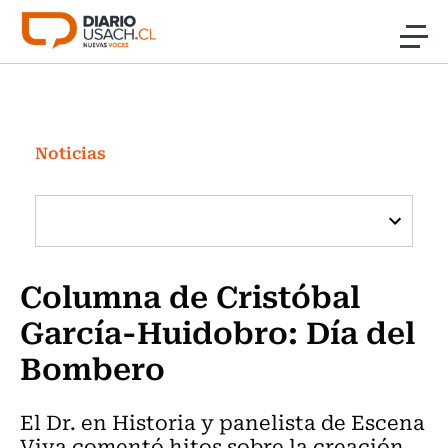
Click acá para ir directamente al contenido
Noticias
Investigación
Noticias
Cultura
Programas Radio y TV Usach
Columna de Cristóbal
García-Huidobro: Día del
Bombero
El Dr. en Historia y panelista de Escena
Viva comentó hitos sobre la creación