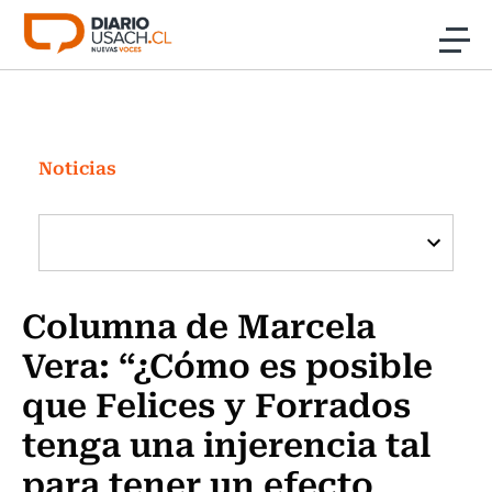
Click acá para ir directamente al contenido
Noticias
Investigación
Noticias
Cultura
Programas Radio y TV Usach
Columna de Marcela
Vera: “¿Cómo es posible
que Felices y Forrados
tenga una injerencia tal
para tener un efecto