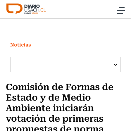
Click acá para ir directamente al contenido
Noticias
Investigación
Noticias
Cultura
Programas Radio y TV Usach
Comisión de Formas de
Estado y de Medio
Ambiente iniciarán
votación de primeras
propuestas de norma