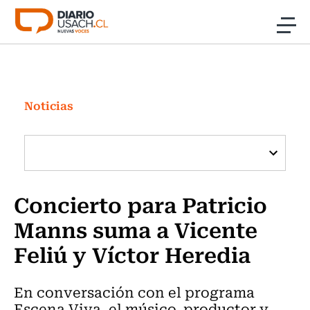
Click acá para ir directamente al contenido
Noticias
Investigación
Noticias
Cultura
Programas Radio y TV Usach
Concierto para Patricio
Manns suma a Vicente
Feliú y Víctor Heredia
En conversación con el programa
Escena Viva, el músico, productor y