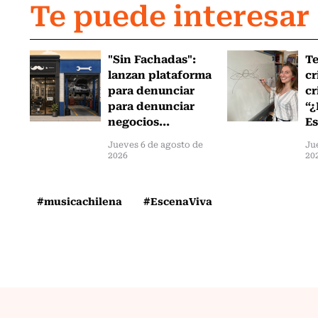
Te puede interesar
"Sin Fachadas":
T
lanzan plataforma
cr
para denunciar
cr
para denunciar
“¿
negocios...
Es
Jueves 6 de agosto de
Ju
2026
20
#musicachilena
#EscenaViva