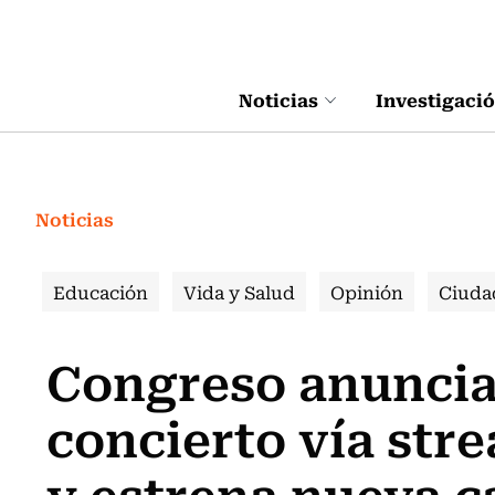
Click acá para ir directamente al contenido
Noticias
Investigaci
Noticias
Educación
Vida y Salud
Opinión
Ciuda
Congreso anuncia
concierto vía str
y estrena nueva c