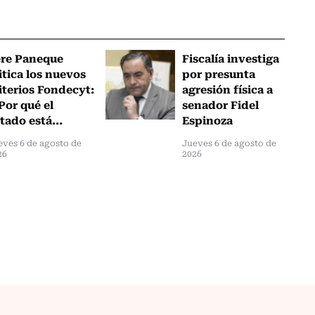
ere Paneque
Fiscalía investiga
itica los nuevos
por presunta
iterios Fondecyt:
agresión física a
Por qué el
senador Fidel
tado está...
Espinoza
eves 6 de agosto de
Jueves 6 de agosto de
26
2026