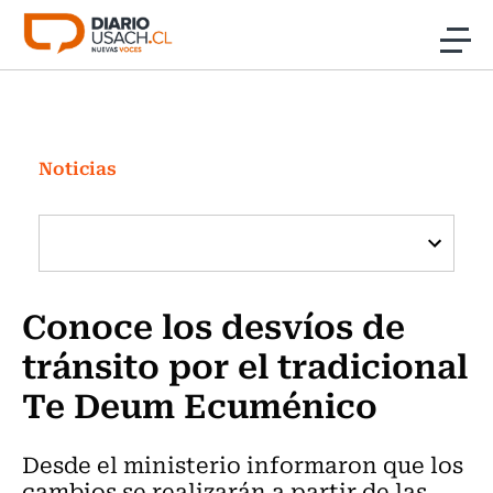
Click acá para ir directamente al contenido
Noticias
Investigación
Noticias
Cultura
Programas Radio y TV Usach
Conoce los desvíos de
tránsito por el tradicional
Te Deum Ecuménico
Desde el ministerio informaron que los
cambios se realizarán a partir de las