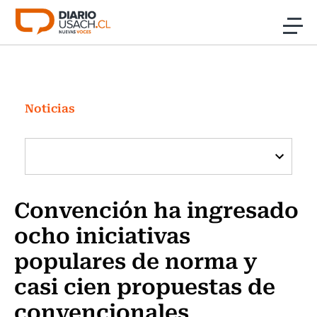
Click acá para ir directamente al contenido
Noticias
Investigación
Noticias
Cultura
Programas Radio y TV Usach
Convención ha ingresado
ocho iniciativas
populares de norma y
casi cien propuestas de
convencionales