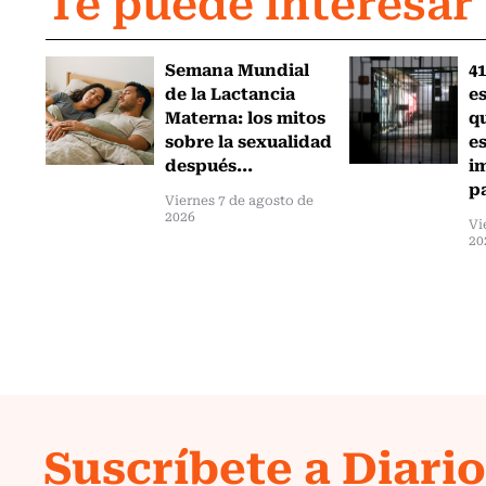
Te puede interesar
Semana Mundial
41
de la Lactancia
es
Materna: los mitos
q
sobre la sexualidad
e
después...
i
pa
Viernes 7 de agosto de
2026
Vi
20