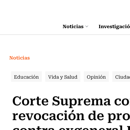
Click acá para ir directamente al contenido
Noticias
Investigaci
Noticias
Educación
Vida y Salud
Opinión
Ciuda
Corte Suprema co
revocación de pr
contra exgeneral 