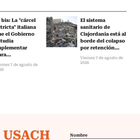
 bis: La "cárcel
El sistema
tricta" italiana
sanitario de
ue el Gobierno
Cisjordania está al
studia
borde del colapso
mplementar
por retención...
ra...
Viernes 7 de agosto de
2026
ernes 7 de agosto de
26