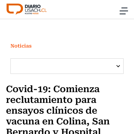
Click acá para ir directamente al contenido
Noticias
Investigación
Noticias
Cultura
Programas Radio y TV Usach
Covid-19: Comienza
reclutamiento para
ensayos clínicos de
vacuna en Colina, San
Bernardo y Hospital