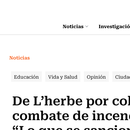
Click acá para ir directamente al contenido
Noticias
Investigaci
Noticias
Educación
Vida y Salud
Opinión
Ciuda
De L’herbe por co
combate de incend
“Lo que se sancio