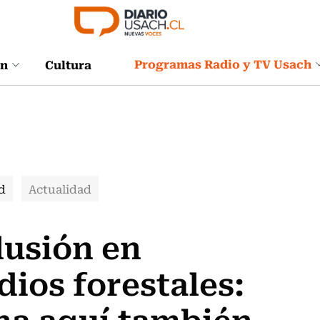
Programas Radio y TV Usach
ón
Cultura
d
Actualidad
lusión en
ios forestales:
na aquí también