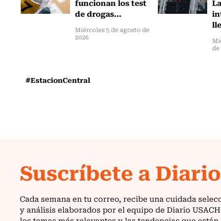
funcionan los test
L
de drogas...
in
ll
Miércoles 5 de agosto de
2026
Mi
de
#EstacionCentral