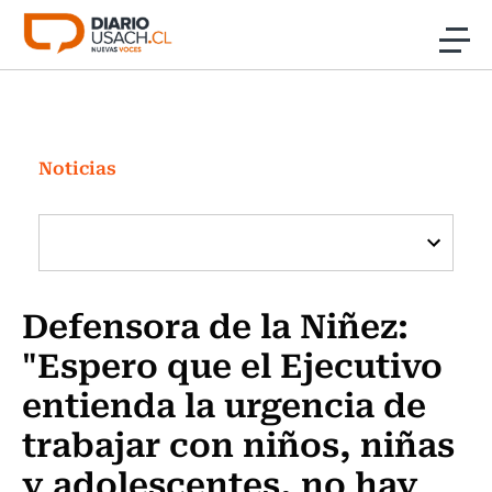
Click acá para ir directamente al contenido
Noticias
Investigación
Noticias
Cultura
Programas Radio y TV Usach
Defensora de la Niñez:
"Espero que el Ejecutivo
entienda la urgencia de
trabajar con niños, niñas
y adolescentes, no hay