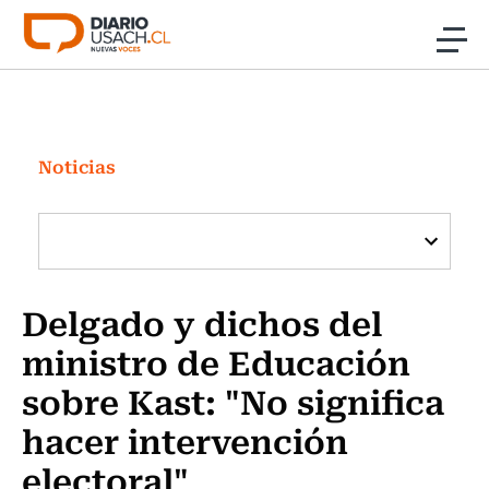
Click acá para ir directamente al contenido
Noticias
Investigación
Noticias
Cultura
Programas Radio y TV Usach
Delgado y dichos del
ministro de Educación
sobre Kast: "No significa
hacer intervención
electoral"