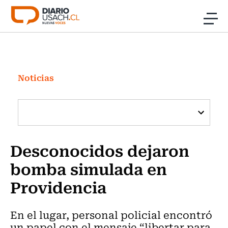
Click acá para ir directamente al contenido
Noticias
Investigación
Noticias
Cultura
Programas Radio y TV Usach
Desconocidos dejaron
bomba simulada en
Providencia
En el lugar, personal policial encontró
un papel con el mensaje “libertar para