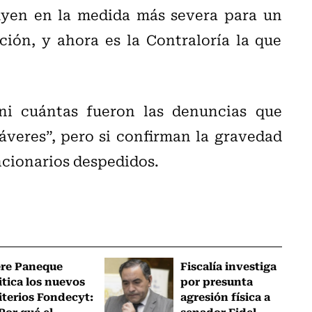
uyen en la medida más severa para un
ción, y ahora es la Contraloría la que
ni cuántas fueron las denuncias que
áveres”, pero si confirman la gravedad
ncionarios despedidos.
ere Paneque
Fiscalía investiga
itica los nuevos
por presunta
iterios Fondecyt:
agresión física a
Por qué el
senador Fidel