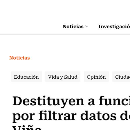
Click acá para ir directamente al contenido
Noticias
Investigaci
Noticias
Educación
Vida y Salud
Opinión
Ciuda
Destituyen a func
por filtrar datos 
Viña