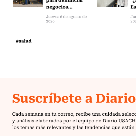
negocios...
Es
Jueves 6 de agosto de
Ju
2026
20
#salud